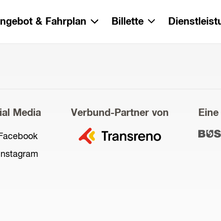
ngebot & Fahrplan
Billette
Dienstleis
ial Media
Verbund-Partner von
Eine
zu
Facebook
zu
Transreno
Bus
Instagram
und
Servi
AG