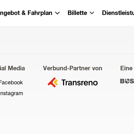
ngebot & Fahrplan
Billette
Dienstleis
ial Media
Verbund-Partner von
Eine
zu
Facebook
zu
Transreno
Bus
Instagram
und
Servi
AG