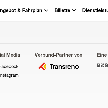
ngebot & Fahrplan
Billette
Dienstleis
ial Media
Verbund-Partner von
Eine
zu
Facebook
zu
Transreno
Bus
Instagram
und
Servi
AG