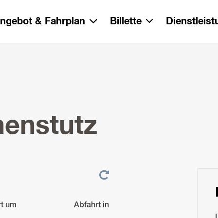
ngebot & Fahrplan
Billette
Dienstleis
henstutz
rt um
Abfahrt in