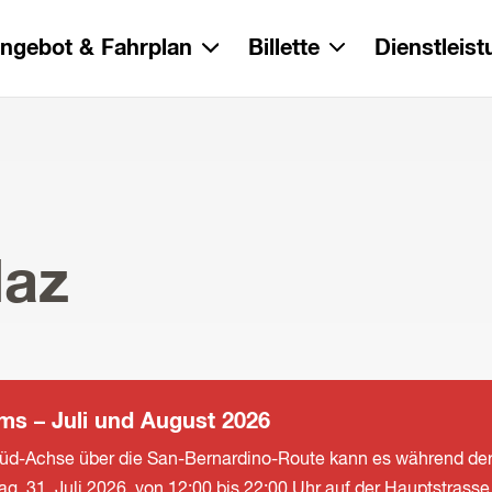
ngebot & Fahrplan
Billette
Dienstleis
laz
ms – Juli und August 2026
üd-Achse über die San-Bernardino-Route kann es während der S
ag, 31. Juli 2026, von 12:00 bis 22:00 Uhr auf der Hauptstra