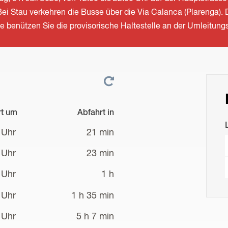
 Stau verkehren die Busse über die Via Calanca (Plarenga). Di
te benützen Sie die provisorische Haltestelle an der Umleitung
rt um
Abfahrt in
 Uhr
21 min
 Uhr
23 min
 Uhr
1 h
 Uhr
1 h 35 min
 Uhr
5 h 7 min