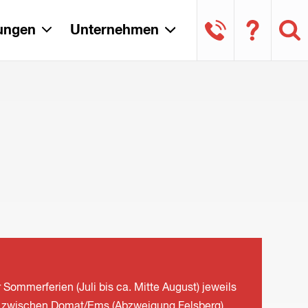
tungen
Unternehmen
ommerferien (Juli bis ca. Mitte August) jeweils
sse zwischen Domat/Ems (Abzweigung Felsberg)