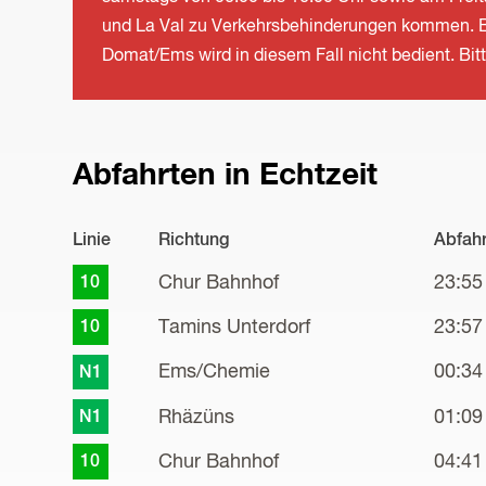
und La Val zu Verkehrsbehinderungen kommen. Bei
Domat/Ems wird in diesem Fall nicht bedient. Bit
Abfahrten in Echtzeit
Linie
Richtung
Abfah
Chur Bahnhof
23:55
10
Tamins Unterdorf
23:57
10
Ems/Chemie
00:34
N1
Rhäzüns
01:09
N1
Chur Bahnhof
04:41
10