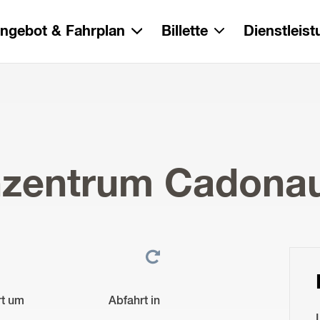
ngebot & Fahrplan
Billette
Dienstleis
nzentrum Cadona
rt um
Abfahrt in